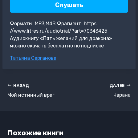
Слушать
Форматы: MP3,M4B Фрагмент: https:
//www.litres.ru/audiotrial/?art=70343425
Аудиокнигу «Пять желаний для дракона»
можно скачать бесплатно по подписке
Метки
Татьяна Серганова
записи:
Навигация
НАЗАД
ДАЛЕЕ
по
Мой истинный враг
Чарана
записям
Похожие книги