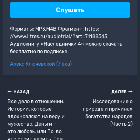
Слушать
Форматы: MP3,M4B Фрагмент: https:
//www.litres.ru/audiotrial/?art=71188543
Аудиокнигу «Наследнички 4» можно скачать
бесплатно по подписке
Метки
Алекс Ключевской (Лёха)
записи:
Навигация
НАЗАД
ДАЛЕЕ
по
Все дело в отношении.
Исследование о
записям
Истории, которые
природе и причинах
вдохновляют на веру и
богатства народов
мужество. Деньги –
(Часть 2)
это любовь, или То, во
что стоит верить. Том