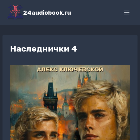
Перейти
к
24audiobook.ru
содержимому
Наследнички 4