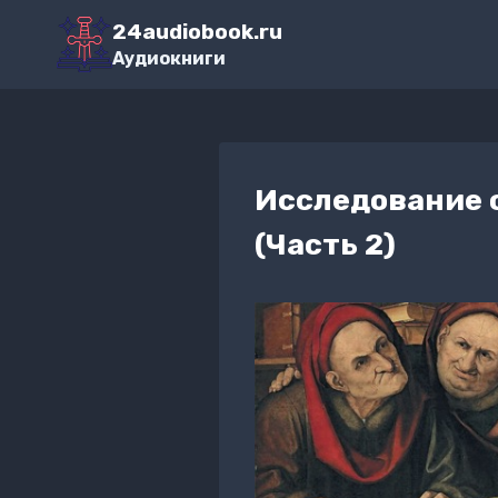
Перейти
24audiobook.ru
к
Аудиокниги
содержимому
Исследование о
(Часть 2)