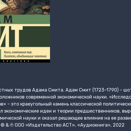
стных трудов Адама Смита. Адам Смит (1723–1790) – ш
оложников современной экономической науки. «Исследо
в» – это краеугольный камень классической политическо
л экономические идеи и теории предшественников, выр
мической науки и оказал решающее влияние на ее разв
 © & ℗ ООО «Издательство АСТ», «Аудиокнига», 2022