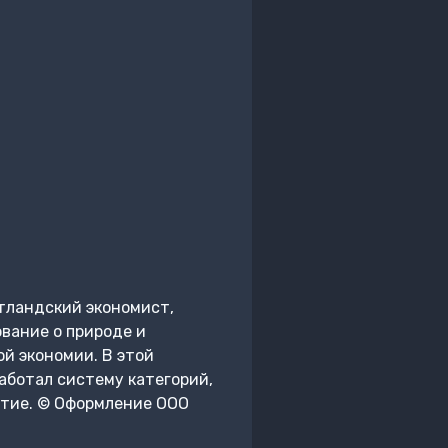
отландский экономист,
вание о природе и
й экономии. В этой
аботал систему категорий,
итие. © Оформление ООО