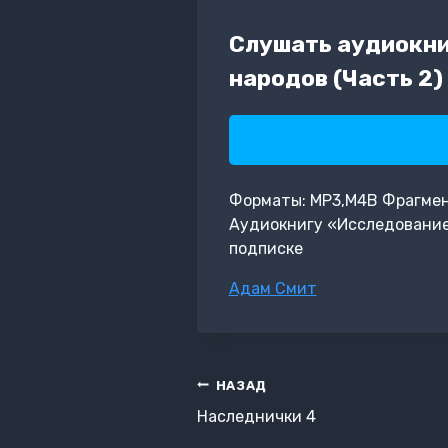
Слушать аудиокни
народов (Часть 2)
Форматы: MP3,M4B Фрагмент: 
Аудиокнигу «Исследование 
подписке
Метки
Адам Смит
записи:
Навигация
НАЗАД
по
Наследнички 4
записям