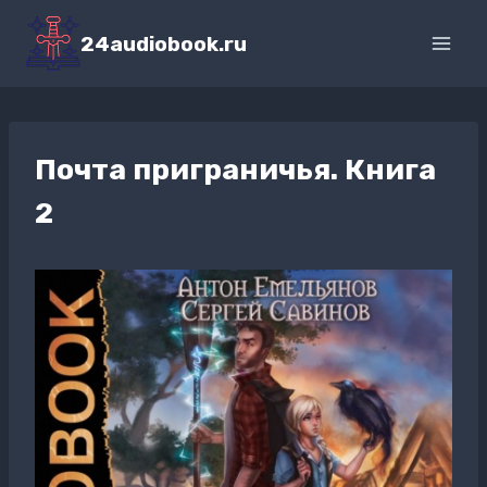
Перейти
к
24audiobook.ru
содержимому
Почта приграничья. Книга
2