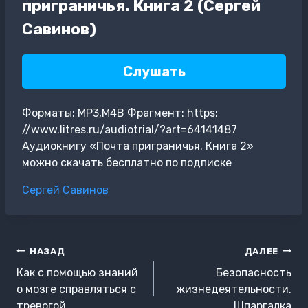
приграничья. Книга 2 (Сергей
Савинов)
Слушать
Форматы: MP3,M4B Фрагмент: https:
//www.litres.ru/audiotrial/?art=64141487
Аудиокнигу «Почта приграничья. Книга 2»
можно скачать бесплатно по подписке
Метки
Сергей Савинов
записи:
Навигация
НАЗАД
ДАЛЕЕ
по
Как с помощью знаний
Безопасность
записям
о мозге справляться с
жизнедеятельности.
тревогой
Шпаргалка