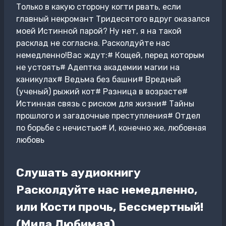
Только в какую сторону когти рвать, если
главный некромант Тридесятого вдруг оказался
моей Истинной парой? Ну нет, я на такой
расклад не согласна. Расколдуйте нас
немедленно!Вас ждут:# Кощей, перед которым
не устоять# Адептка академии магии на
каникулах# Ведьма без башни# Вредный
(ученый) рыжий кот# Разница в возрасте#
Истинная связь с риском для жизни# Тайны
прошлого и загадочные преступления# Отдел
по борьбе с нечистью# И, конечно же, любовная
любовь
Слушать аудиокнигу
Расколдуйте нас немедленно,
или Кости прочь, Бессмертный!
(Мила Любимая)