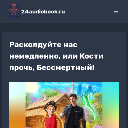
Перейти
к
24audiobook.ru
содержимому
Расколдуйте нас
немедленно, или Кости
прочь, Бессмертный!