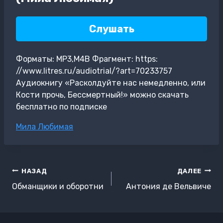
Слушать
Форматы: MP3,M4B Фрагмент: https:
//www.litres.ru/audiotrial/?art=70233757
Аудиокнигу «Расколдуйте нас немедленно, или
Кости прочь, Бессмертный!» можно скачать
бесплатно по подписке
Метки
Мила Любимая
записи:
Навигация
НАЗАД
ДАЛЕЕ
по
Обманщики и оборотни
Антония де Вельвиче
записям