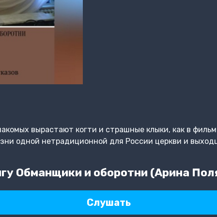
накомых вырастают когти и страшные клыки, как в фильм
зни одной нетрадиционной для России церкви и выходц
гу Обманщики и оборотни (Арина Пол
Слушать