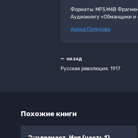
Форматы: MP3,M4B Фрагмент:
Аудиокнигу «Обманщики и 
Метки
Арина Полядова
записи:
Навигация
НАЗАД
по
Русская революция. 1917
записям
Похожие книги
Экклезиаст. Иов (часть 1)