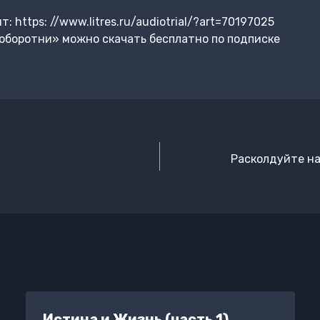
 https: //www.litres.ru/audiotrial/?art=70197025
оборотни» можно скачать бесплатно по подписке
Расколдуйте на
Истина и Жизнь (часть 1)