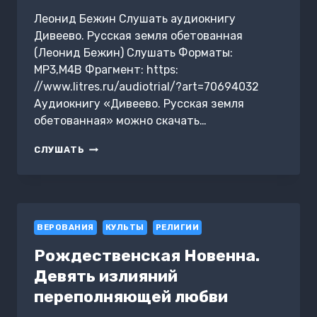
Леонид Бежин Слушать аудиокнигу
Дивеево. Русская земля обетованная
(Леонид Бежин) Слушать Форматы:
MP3,M4B Фрагмент: https:
//www.litres.ru/audiotrial/?art=70694032
Аудиокнигу «Дивеево. Русская земля
обетованная» можно скачать…
ДИВЕЕВО.
СЛУШАТЬ
РУССКАЯ
ЗЕМЛЯ
ОБЕТОВАННАЯ
ВЕРОВАНИЯ
КУЛЬТЫ
РЕЛИГИИ
Рождественская Новенна.
Девять излияний
переполняющей любви