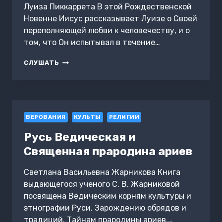
Луиза Пиккаррета В этой Рождественской
Новенне Иисус рассказывает Луизе о Своей
переполняющей любви к человечеству, и о
том, что Он испытывал в течение…
РОЖДЕСТВЕНСКАЯ
СЛУШАТЬ
НОВЕННА.
ДЕВЯТЬ
ИЗЛИЯНИЙ
ПЕРЕПОЛНЯЮЩЕЙ
ЛЮБВИ
ВЕРОВАНИЯ
КУЛЬТЫ
РЕЛИГИИ
Русь Ведическая и
Священная прародина ариев
Светлана Васильевна Жарникова Книга
выдающегося ученого С. В. Жарниковой
посвящена Ведическим корням культуры и
этнографии Руси. Зарождению обрядов и
традиций. Тайнам прародины ариев,…