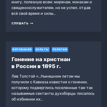
книгу, полезную всем: мирянам, монахам и
священнослужителям, но не успел, отдав
всё своё время и силы…
СЛОВА.
СЛУШАТЬ
ТОМ
I.
С
БОЛЬЮ
И
ВЕРОВАНИЯ
ЛЮБОВЬЮ
КУЛЬТЫ
РЕЛИГИИ
О
Гонение на христиан
СОВРЕМЕННОМ
ЧЕЛОВЕКЕ
в России в 1895 г.
Лев Толстой «…Нынешним летом мы
получили с Кавказа известия о гонении,
которому подверглись поселенные там так
называемые сектанты духоборцы: писалось
об избиении их…