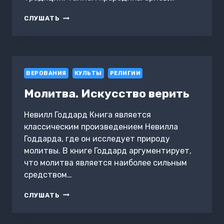
РУСЬ
СЛУШАТЬ
ВЕДИЧЕСКАЯ
И
СВЯЩЕННАЯ
ПРАРОДИНА
АРИЕВ
ВЕРОВАНИЯ
КУЛЬТЫ
РЕЛИГИИ
Молитва. Искусство верить
Невилл Годдард Книга является
классическим произведением Невилла
Годдарда, где он исследует природу
молитвы. В книге Годдард аргументирует,
что молитва является наиболее сильным
средством…
МОЛИТВА.
СЛУШАТЬ
ИСКУССТВО
ВЕРИТЬ