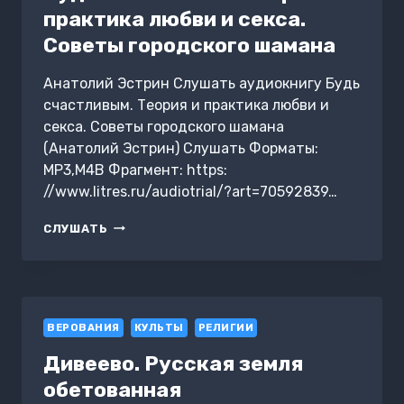
практика любви и секса.
Советы городского шамана
Анатолий Эстрин Слушать аудиокнигу Будь
счастливым. Теория и практика любви и
секса. Советы городского шамана
(Анатолий Эстрин) Слушать Форматы:
MP3,M4B Фрагмент: https:
//www.litres.ru/audiotrial/?art=70592839…
БУДЬ
СЛУШАТЬ
СЧАСТЛИВЫМ.
ТЕОРИЯ
И
ПРАКТИКА
ЛЮБВИ
ВЕРОВАНИЯ
И
КУЛЬТЫ
РЕЛИГИИ
СЕКСА.
Дивеево. Русская земля
СОВЕТЫ
ГОРОДСКОГО
обетованная
ШАМАНА