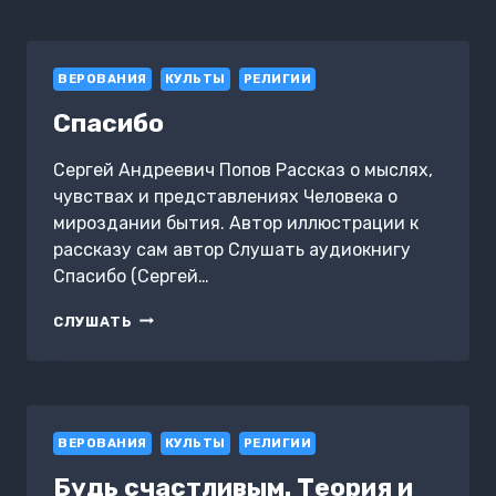
ЛЮБИМЫ
+
ОТПУСТИТЬ
ВЕРОВАНИЯ
БЫВШЕГО:
КУЛЬТЫ
РЕЛИГИИ
НАВЫКИ
Спасибо
КОГНИТИВНО-
ПОВЕДЕНЧЕСКОЙ
ТЕРАПИИ
Сергей Андреевич Попов Рассказ о мыслях,
чувствах и представлениях Человека о
мироздании бытия. Автор иллюстрации к
рассказу сам автор Слушать аудиокнигу
Спасибо (Сергей…
СПАСИБО
СЛУШАТЬ
ВЕРОВАНИЯ
КУЛЬТЫ
РЕЛИГИИ
Будь счастливым. Теория и