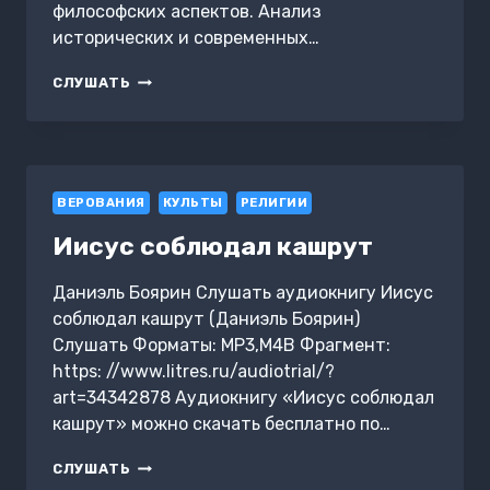
философских аспектов. Анализ
исторических и современных…
ЧТО
СЛУШАТЬ
ТАКОЕ
ВЕРА
И
ОТКУДА
ОНА
ВЕРОВАНИЯ
У
КУЛЬТЫ
РЕЛИГИИ
ЛЮДЕЙ
Иисус соблюдал кашрут
Даниэль Боярин Слушать аудиокнигу Иисус
соблюдал кашрут (Даниэль Боярин)
Слушать Форматы: MP3,M4B Фрагмент:
https: //www.litres.ru/audiotrial/?
art=34342878 Аудиокнигу «Иисус соблюдал
кашрут» можно скачать бесплатно по…
ИИСУС
СЛУШАТЬ
СОБЛЮДАЛ