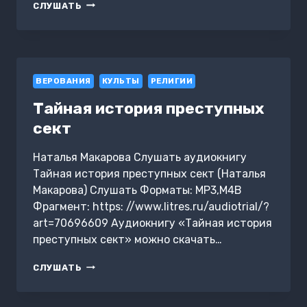
ГОНЕНИЕ
СЛУШАТЬ
НА
ХРИСТИАН
В РОССИИ
В
1895
ВЕРОВАНИЯ
Г.
КУЛЬТЫ
РЕЛИГИИ
Тайная история преступных
сект
Наталья Макарова Слушать аудиокнигу
Тайная история преступных сект (Наталья
Макарова) Слушать Форматы: MP3,M4B
Фрагмент: https: //www.litres.ru/audiotrial/?
art=70696609 Аудиокнигу «Тайная история
преступных сект» можно скачать…
ТАЙНАЯ
СЛУШАТЬ
ИСТОРИЯ
ПРЕСТУПНЫХ
СЕКТ