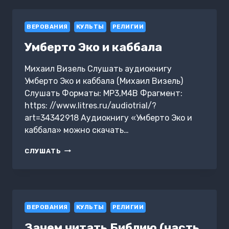
ВЕРОВАНИЯ
КУЛЬТЫ
РЕЛИГИИ
Умберто Эко и каббала
Михаил Визель Слушать аудиокнигу
Умберто Эко и каббала (Михаил Визель)
Слушать Форматы: MP3,M4B Фрагмент:
https: //www.litres.ru/audiotrial/?
art=34342918 Аудиокнигу «Умберто Эко и
каббала» можно скачать…
УМБЕРТО
СЛУШАТЬ
ЭКО
И
КАББАЛА
ВЕРОВАНИЯ
КУЛЬТЫ
РЕЛИГИИ
Зачем читать Библию (часть