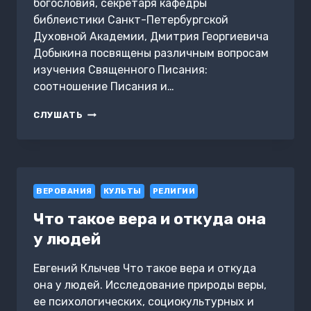
богословия, секретаря кафедры
библеистики Санкт-Петербургской
Духовной Академии, Дмитрия Георгиевича
Добыкина посвящены различным вопросам
изучения Священного Писания:
соотношение Писания и…
ЧУДЕСА
СЛУШАТЬ
В
ВЕТХОМ
И
НОВОМ
ЗАВЕТАХ
ВЕРОВАНИЯ
(ЧАСТЬ
КУЛЬТЫ
РЕЛИГИИ
2)
Что такое вера и откуда она
у людей
Евгений Клычев Что такое вера и откуда
она у людей. Исследование природы веры,
ее психологических, социокультурных и