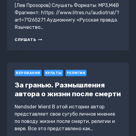
(Лев Прозоров) Слушать Форматы: MP3,M4B
Фрагмент: https: //www.litres.ru/audiotrial/?
art=71265271 Аудиокнигу «Русская правда.
Язычество…
РУССКАЯ
СЛУШАТЬ
ПРАВДА.
ЯЗЫЧЕСТВО
–
НАШ
«ЗОЛОТОЙ
ВЕРОВАНИЯ
ВЕК»
КУЛЬТЫ
РЕЛИГИИ
За гранью. Размышления
автора о жизни после смерти
Nendsder Wierd В этой истории автор
представляет свое сугубо личное мнение
по поводу жизни после смерти, религии и
вере. Все это представлено как…