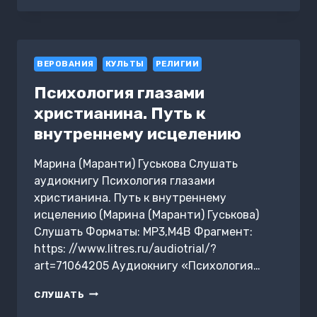
КАШРУТ
ВЕРОВАНИЯ
КУЛЬТЫ
РЕЛИГИИ
Психология глазами
христианина. Путь к
внутреннему исцелению
Марина (Маранти) Гуськова Слушать
аудиокнигу Психология глазами
христианина. Путь к внутреннему
исцелению (Марина (Маранти) Гуськова)
Слушать Форматы: MP3,M4B Фрагмент:
https: //www.litres.ru/audiotrial/?
art=71064205 Аудиокнигу «Психология…
ПСИХОЛОГИЯ
СЛУШАТЬ
ГЛАЗАМИ