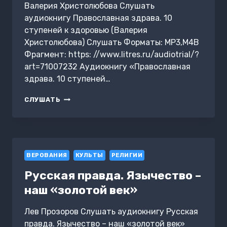
Валерия Христолюбова Слушать
аудиокнигу Православная здрава. 10
ступеней к здоровью (Валерия
Христолюбова) Слушать Форматы: MP3,M4B
Фрагмент: https: //www.litres.ru/audiotrial/?
art=71007232 Аудиокнигу «Православная
здрава. 10 ступеней…
ПРАВОСЛАВНАЯ
СЛУШАТЬ
ЗДРАВА.
10
СТУПЕНЕЙ
К
ЗДОРОВЬЮ
ВЕРОВАНИЯ
КУЛЬТЫ
РЕЛИГИИ
Русская правда. Язычество –
наш «золотой век»
Лев Прозоров Слушать аудиокнигу Русская
правда. Язычество – наш «золотой век»