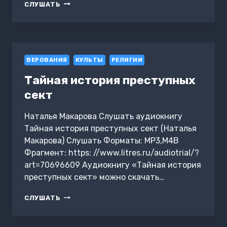
ГОНЕНИЕ
СЛУШАТЬ
НА
ХРИСТИАН
В РОССИИ
В
1895
ВЕРОВАНИЯ
Г.
КУЛЬТЫ
РЕЛИГИИ
Тайная история преступных
сект
Наталья Макарова Слушать аудиокнигу
Тайная история преступных сект (Наталья
Макарова) Слушать Форматы: MP3,M4B
Фрагмент: https: //www.litres.ru/audiotrial/?
art=70696609 Аудиокнигу «Тайная история
преступных сект» можно скачать…
ТАЙНАЯ
СЛУШАТЬ
ИСТОРИЯ
ПРЕСТУПНЫХ
СЕКТ