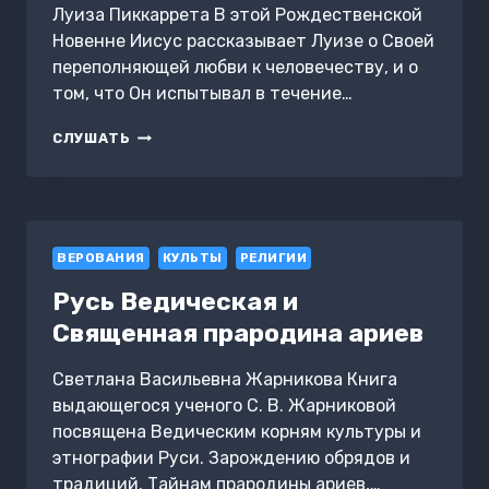
Луиза Пиккаррета В этой Рождественской
Новенне Иисус рассказывает Луизе о Своей
переполняющей любви к человечеству, и о
том, что Он испытывал в течение…
РОЖДЕСТВЕНСКАЯ
СЛУШАТЬ
НОВЕННА.
ДЕВЯТЬ
ИЗЛИЯНИЙ
ПЕРЕПОЛНЯЮЩЕЙ
ЛЮБВИ
ВЕРОВАНИЯ
КУЛЬТЫ
РЕЛИГИИ
Русь Ведическая и
Священная прародина ариев
Светлана Васильевна Жарникова Книга
выдающегося ученого С. В. Жарниковой
посвящена Ведическим корням культуры и
этнографии Руси. Зарождению обрядов и
традиций. Тайнам прародины ариев,…