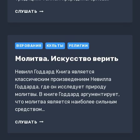
РУСЬ
СЛУШАТЬ
ВЕДИЧЕСКАЯ
И
СВЯЩЕННАЯ
ПРАРОДИНА
АРИЕВ
ВЕРОВАНИЯ
КУЛЬТЫ
РЕЛИГИИ
Молитва. Искусство верить
Невилл Годдард Книга является
классическим произведением Невилла
Годдарда, где он исследует природу
молитвы. В книге Годдард аргументирует,
что молитва является наиболее сильным
средством…
МОЛИТВА.
СЛУШАТЬ
ИСКУССТВО
ВЕРИТЬ