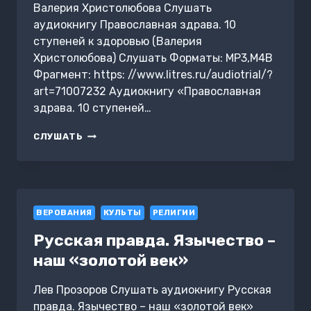
Валерия Христолюбова Слушать
аудиокнигу Православная здрава. 10
ступеней к здоровью (Валерия
Христолюбова) Слушать Форматы: MP3,M4B
Фрагмент: https: //www.litres.ru/audiotrial/?
art=71007232 Аудиокнигу «Православная
здрава. 10 ступеней…
ПРАВОСЛАВНАЯ
СЛУШАТЬ
ЗДРАВА.
10
СТУПЕНЕЙ
К
ЗДОРОВЬЮ
ВЕРОВАНИЯ
КУЛЬТЫ
РЕЛИГИИ
Русская правда. Язычество –
наш «золотой век»
Лев Прозоров Слушать аудиокнигу Русская
правда. Язычество – наш «золотой век»