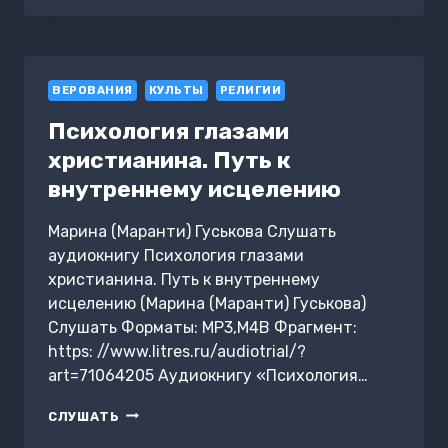
КАШРУТ
ВЕРОВАНИЯ
КУЛЬТЫ
РЕЛИГИИ
Психология глазами
христианина. Путь к
внутреннему исцелению
Марина (Маранти) Гуськова Слушать
аудиокнигу Психология глазами
христианина. Путь к внутреннему
исцелению (Марина (Маранти) Гуськова)
Слушать Форматы: MP3,M4B Фрагмент:
https: //www.litres.ru/audiotrial/?
art=71064205 Аудиокнигу «Психология…
ПСИХОЛОГИЯ
СЛУШАТЬ
ГЛАЗАМИ