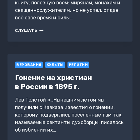
книгу, полезную всем: мирянам, монахам и
священнослужителям, но не успел, отдав
всё своё время и силы…
СЛОВА.
СЛУШАТЬ
ТОМ
I.
С
БОЛЬЮ
И
ВЕРОВАНИЯ
ЛЮБОВЬЮ
КУЛЬТЫ
РЕЛИГИИ
О
Гонение на христиан
СОВРЕМЕННОМ
ЧЕЛОВЕКЕ
в России в 1895 г.
Лев Толстой «…Нынешним летом мы
получили с Кавказа известия о гонении,
которому подверглись поселенные там так
называемые сектанты духоборцы: писалось
об избиении их…