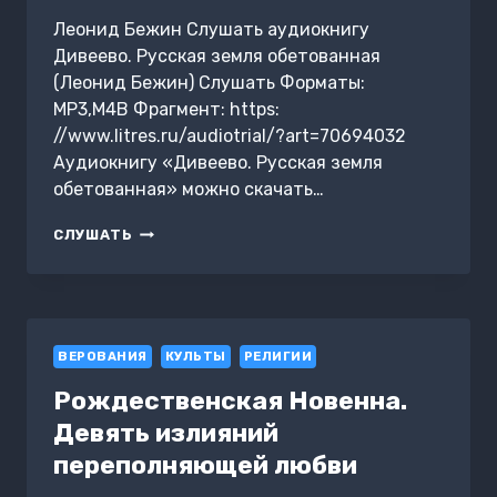
Леонид Бежин Слушать аудиокнигу
Дивеево. Русская земля обетованная
(Леонид Бежин) Слушать Форматы:
MP3,M4B Фрагмент: https:
//www.litres.ru/audiotrial/?art=70694032
Аудиокнигу «Дивеево. Русская земля
обетованная» можно скачать…
ДИВЕЕВО.
СЛУШАТЬ
РУССКАЯ
ЗЕМЛЯ
ОБЕТОВАННАЯ
ВЕРОВАНИЯ
КУЛЬТЫ
РЕЛИГИИ
Рождественская Новенна.
Девять излияний
переполняющей любви