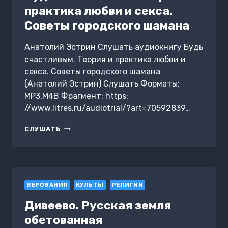
практика любви и секса.
Советы городского шамана
Анатолий Эстрин Слушать аудиокнигу Будь
счастливым. Теория и практика любви и
секса. Советы городского шамана
(Анатолий Эстрин) Слушать Форматы:
MP3,M4B Фрагмент: https:
//www.litres.ru/audiotrial/?art=70592839…
БУДЬ
СЛУШАТЬ
СЧАСТЛИВЫМ.
ТЕОРИЯ
И
ПРАКТИКА
ЛЮБВИ
ВЕРОВАНИЯ
И
КУЛЬТЫ
РЕЛИГИИ
СЕКСА.
Дивеево. Русская земля
СОВЕТЫ
ГОРОДСКОГО
обетованная
ШАМАНА