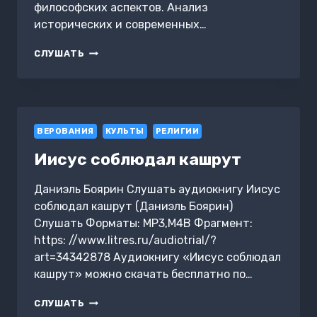
философских аспектов. Анализ
исторических и современных…
ЧТО
СЛУШАТЬ
ТАКОЕ
ВЕРА
И
ОТКУДА
ОНА
ВЕРОВАНИЯ
У
КУЛЬТЫ
РЕЛИГИИ
ЛЮДЕЙ
Иисус соблюдал кашрут
Даниэль Боярин Слушать аудиокнигу Иисус
соблюдал кашрут (Даниэль Боярин)
Слушать Форматы: MP3,M4B Фрагмент:
https: //www.litres.ru/audiotrial/?
art=34342878 Аудиокнигу «Иисус соблюдал
кашрут» можно скачать бесплатно по…
ИИСУС
СЛУШАТЬ
СОБЛЮДАЛ