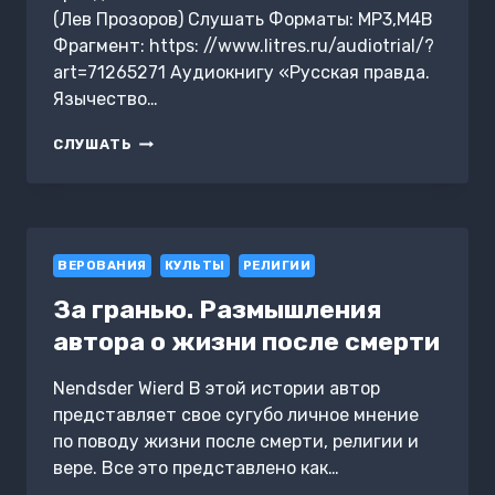
(Лев Прозоров) Слушать Форматы: MP3,M4B
Фрагмент: https: //www.litres.ru/audiotrial/?
art=71265271 Аудиокнигу «Русская правда.
Язычество…
РУССКАЯ
СЛУШАТЬ
ПРАВДА.
ЯЗЫЧЕСТВО
–
НАШ
«ЗОЛОТОЙ
ВЕРОВАНИЯ
ВЕК»
КУЛЬТЫ
РЕЛИГИИ
За гранью. Размышления
автора о жизни после смерти
Nendsder Wierd В этой истории автор
представляет свое сугубо личное мнение
по поводу жизни после смерти, религии и
вере. Все это представлено как…