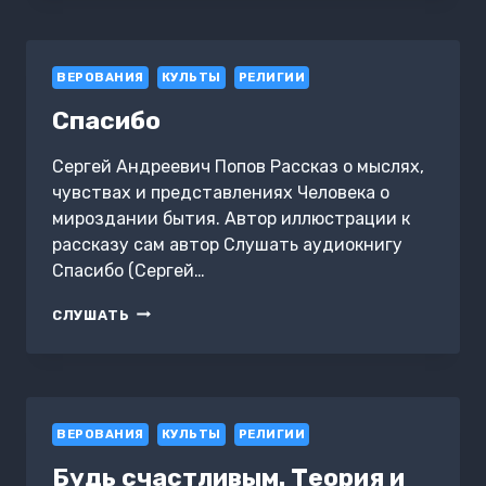
ЛЮБИМЫ
+
ОТПУСТИТЬ
ВЕРОВАНИЯ
БЫВШЕГО:
КУЛЬТЫ
РЕЛИГИИ
НАВЫКИ
Спасибо
КОГНИТИВНО-
ПОВЕДЕНЧЕСКОЙ
ТЕРАПИИ
Сергей Андреевич Попов Рассказ о мыслях,
чувствах и представлениях Человека о
мироздании бытия. Автор иллюстрации к
рассказу сам автор Слушать аудиокнигу
Спасибо (Сергей…
СПАСИБО
СЛУШАТЬ
ВЕРОВАНИЯ
КУЛЬТЫ
РЕЛИГИИ
Будь счастливым. Теория и