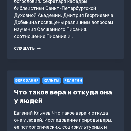
богословия, секретаря кафедры
библеистики Санкт-Петербургской
Духовной Академии, Дмитрия Георгиевича
Добыкина посвящены различным вопросам
изучения Священного Писания:
соотношение Писания и…
ЧУДЕСА
СЛУШАТЬ
В
ВЕТХОМ
И
НОВОМ
ЗАВЕТАХ
ВЕРОВАНИЯ
(ЧАСТЬ
КУЛЬТЫ
РЕЛИГИИ
2)
Что такое вера и откуда она
у людей
Евгений Клычев Что такое вера и откуда
она у людей. Исследование природы веры,
ее психологических, социокультурных и