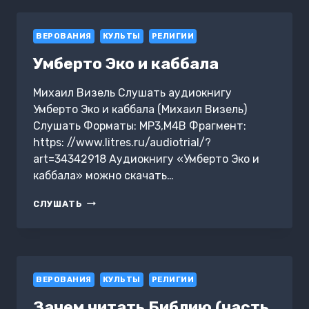
ВЕРОВАНИЯ
КУЛЬТЫ
РЕЛИГИИ
Умберто Эко и каббала
Михаил Визель Слушать аудиокнигу
Умберто Эко и каббала (Михаил Визель)
Слушать Форматы: MP3,M4B Фрагмент:
https: //www.litres.ru/audiotrial/?
art=34342918 Аудиокнигу «Умберто Эко и
каббала» можно скачать…
УМБЕРТО
СЛУШАТЬ
ЭКО
И
КАББАЛА
ВЕРОВАНИЯ
КУЛЬТЫ
РЕЛИГИИ
Зачем читать Библию (часть