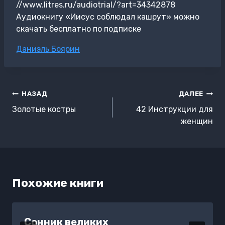
//www.litres.ru/audiotrial/?art=34342878
Аудиокнигу «Иисус соблюдал кашрут» можно
скачать бесплатно по подписке
Метки
Даниэль Боярин
записи:
Навигация
НАЗАД
ДАЛЕЕ
по
Золотые костры
42 Инструкции для
записям
женщин
Похожие книги
Сонник великих