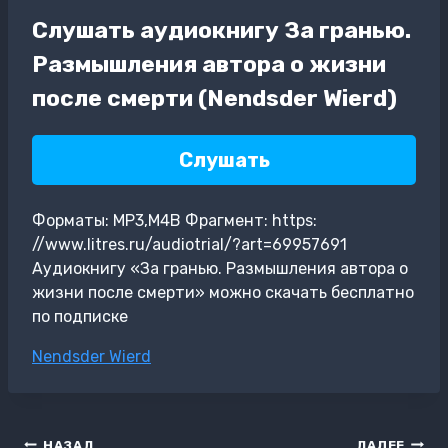
Слушать аудиокнигу За гранью.
Размышления автора о жизни
после смерти (Nendsder Wierd)
Слушать
Форматы: MP3,M4B Фрагмент: https:
//www.litres.ru/audiotrial/?art=69957691
Аудиокнигу «За гранью. Размышления автора о
жизни после смерти» можно скачать бесплатно
по подписке
Метки
Nendsder Wierd
записи:
Навигация
НАЗАД
ДАЛЕЕ