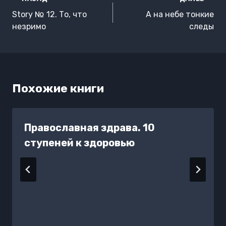
по
Story № 12. То, что
А на небе тонкие
записям
незримо
следы
Похожие книги
Православная здрава. 10
ступеней к здоровью