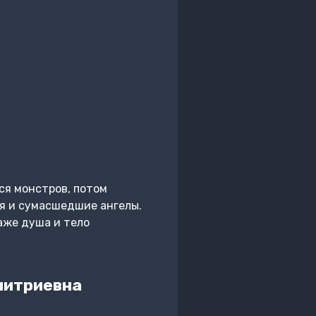
ся монстров, потом
ия и сумасшедшие ангелы.
аже душа и тело
митриевна