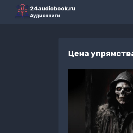
Перейти
24audiobook.ru
к
Аудиокниги
содержимому
Цена упрямства