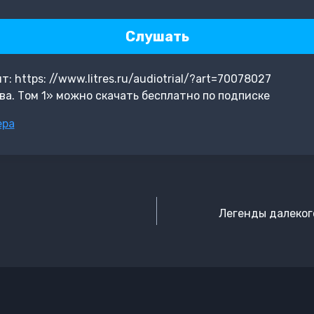
Слушать
 https: //www.litres.ru/audiotrial/?art=70078027
а. Том 1» можно скачать бесплатно по подписке
ера
Легенды далеког