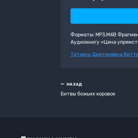
Форматы: MP3,M4B Фрагмент:
Аудиокнигу «Цена упрямств
Метки
Татьяна Дмитриевна Витт
записи:
Навигация
НАЗАД
по
Битвы божьих коровок
записям