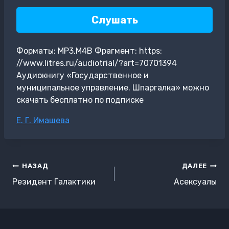
Слушать
Форматы: MP3,M4B Фрагмент: https:
//www.litres.ru/audiotrial/?art=70701394
Аудиокнигу «Государственное и
муниципальное управление. Шпаргалка» можно
скачать бесплатно по подписке
Метки
Е. Г. Имашева
записи:
Навигация
НАЗАД
ДАЛЕЕ
по
Резидент Галактики
Асексуалы
записям