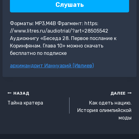
Слушать
Форматы: MP3,M4B Фрагмент: https:
//www.litres.ru/audiotrial/?art=28505542
Аудиокнигу «Беседа 28. Первое послание к
Коринфянам. Глава 10» можно скачать
бесплатно по подписке
Метки
архимандрит Ианнуарий (Ивлиев)
записи:
Навигация
НАЗАД
ДАЛЕЕ
по
Тайна кратера
Как одеть нацию.
записям
История олимпийской
моды