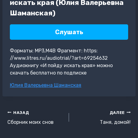
искать края (Юлия Валерьевна
Шаманская)
Слушать
Форматы: MP3,M4B Фрагмент: https:
//www.litres.ru/audiotrial/?art=69254632
Аудиокнигу «И пойду искать края» можно
скачать бесплатно по подписке
Метки
Юлия Валерьевна Шаманская
записи:
Навигация
НАЗАД
ДАЛЕЕ
по
Сборник моих снов
Таня, домой!
записям