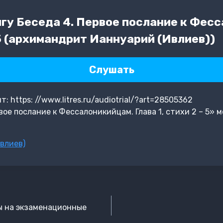
гу Беседа 4. Первое послание к Фес
– 5 (архимандрит Ианнуарий (Ивлиев))
Слушать
 https: //www.litres.ru/audiotrial/?art=28505362
ое послание к Фессалоникийцам. Глава 1, стихи 2 – 5» 
влиев)
ы на экзаменационные