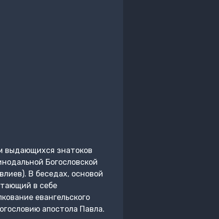
жом выдающихся знатоков
инодальной Богословской
лиев). В беседах, основой
етающий в себе
лкование евангельского
огословию апостола Павла.