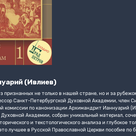
уарий (Ивлиев)
из признанных не только в нашей стране, но и за рубе
ессор Санкт-Петербургской Духовной Академии, член С
й комиссии по канонизации Архимандрит Ианнуарий (Ив
в Духовной Академии, собран уникальный материал, соч
торического и текстологического анализа и глубокое то
это лучшее в Русской Православной Церкви пособие по б