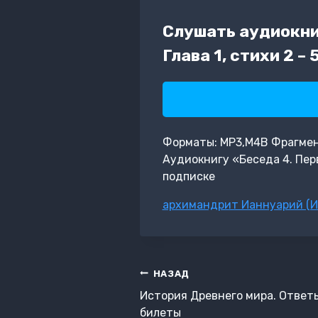
Слушать аудиокни
Глава 1, стихи 2 
Форматы: MP3,M4B Фрагмент:
Аудиокнигу «Беседа 4. Перв
подписке
Метки
архимандрит Ианнуарий (И
записи:
Навигация
НАЗАД
по
История Древнего мира. Ответ
записям
билеты