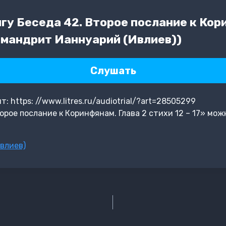
у Беседа 42. Второе послание к Кори
химандрит Ианнуарий (Ивлиев))
Слушать
 https: //www.litres.ru/audiotrial/?art=28505299
рое послание к Коринфянам. Глава 2 стихи 12 – 17» мож
влиев)