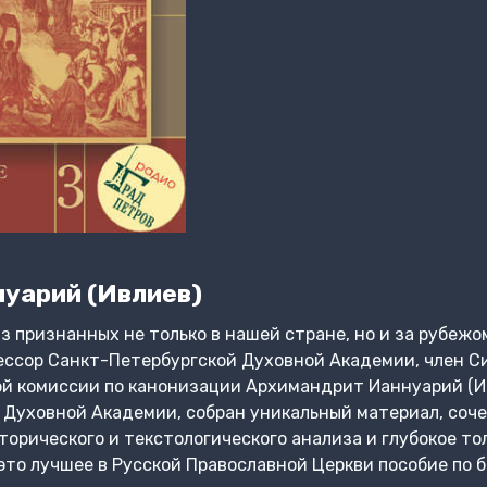
уарий (Ивлиев)
из признанных не только в нашей стране, но и за рубе
ессор Санкт-Петербургской Духовной Академии, член С
й комиссии по канонизации Архимандрит Ианнуарий (Ив
в Духовной Академии, собран уникальный материал, соч
торического и текстологического анализа и глубокое то
это лучшее в Русской Православной Церкви пособие по б