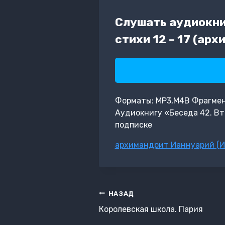
Слушать аудиокниг
стихи 12 – 17 (ар
Форматы: MP3,M4B Фрагмент:
Аудиокнигу «Беседа 42. Вто
подписке
Метки
архимандрит Ианнуарий (И
записи:
Навигация
НАЗАД
по
Королевская школа. Пария
записям