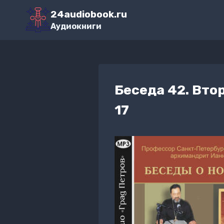
Перейти
24audiobook.ru
к
Аудиокниги
содержимому
Беседа 42. Вто
17