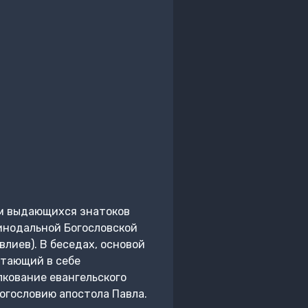
жом выдающихся знатоков
инодальной Богословской
лиев). В беседах, основой
етающий в себе
лкование евангельского
огословию апостола Павла.