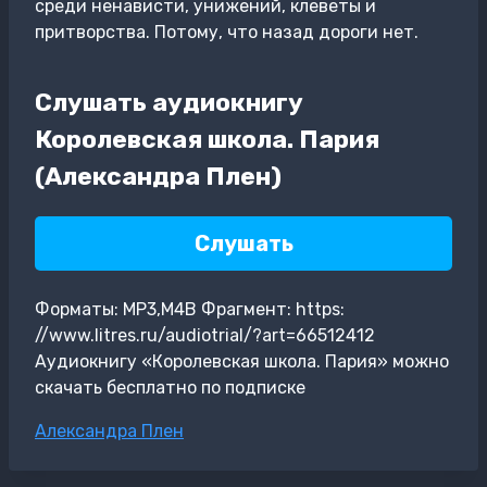
среди ненависти, унижений, клеветы и
притворства. Потому, что назад дороги нет.
Слушать аудиокнигу
Королевская школа. Пария
(Александра Плен)
Слушать
Форматы: MP3,M4B Фрагмент: https:
//www.litres.ru/audiotrial/?art=66512412
Аудиокнигу «Королевская школа. Пария» можно
скачать бесплатно по подписке
Метки
Александра Плен
записи: