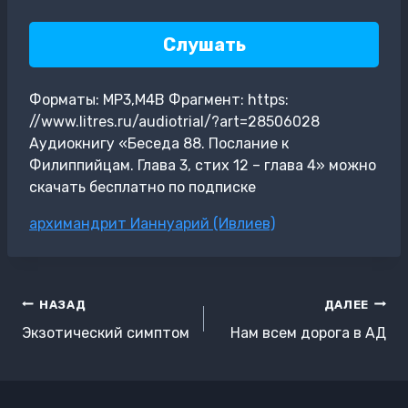
Слушать
Форматы: MP3,M4B Фрагмент: https:
//www.litres.ru/audiotrial/?art=28506028
Аудиокнигу «Беседа 88. Послание к
Филиппийцам. Глава 3, стих 12 – глава 4» можно
скачать бесплатно по подписке
Метки
архимандрит Ианнуарий (Ивлиев)
записи:
Навигация
НАЗАД
ДАЛЕЕ
по
Экзотический симптом
Нам всем дорога в АД
записям