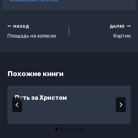
записи:
Навигация
НАЗАД
ДАЛЕЕ
по
Площадь на колесах
Кортик
записям
Похожие книги
Путь за Христом