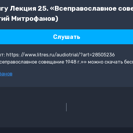
гу Лекция 25. «Всеправославное сове
гий Митрофанов)
Слушать
 https: //www.litres.ru/audiotrial/?art=28505236
сеправославное совещание 1948 г.»» можно скачать бес
фанов