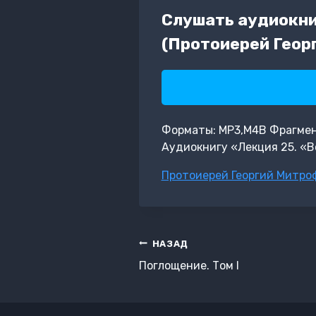
Слушать аудиокни
(Протоиерей Геор
Форматы: MP3,M4B Фрагмент:
Аудиокнигу «Лекция 25. «В
Метки
Протоиерей Георгий Митро
записи:
Навигация
НАЗАД
по
Поглощение. Том I
записям