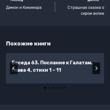
Навигация
по
Демон и Кикимора
Страшная сказка о
записям
сером волке
Похожие книги
Беседа 63. Послание к Галатам.
Глава 4, стихи 1 – 11