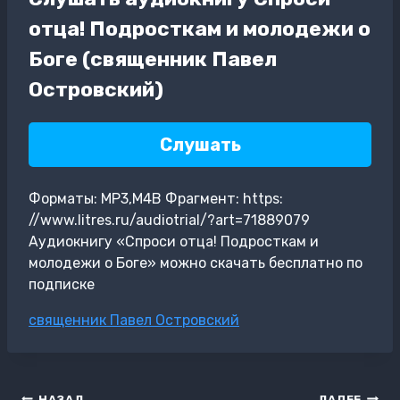
отца! Подросткам и молодежи о
Боге (священник Павел
Островский)
Слушать
Форматы: MP3,M4B Фрагмент: https:
//www.litres.ru/audiotrial/?art=71889079
Аудиокнигу «Спроси отца! Подросткам и
молодежи о Боге» можно скачать бесплатно по
подписке
Метки
священник Павел Островский
записи:
НАЗАД
ДАЛЕЕ