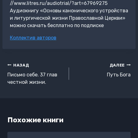
//www.litres.ru/audiotrial/?art=67969275
Аудиокнигу «Основы канонического устройства
и литургической жизни Православной Церкви»
можно скачать бесплатно по подписке
Метки
Коллектив авторов
записи:
Навигация
НАЗАД
ДАЛЕЕ
по
Письмо себе. 37 глав
Путь Бога
записям
честной жизни.
Похожие книги