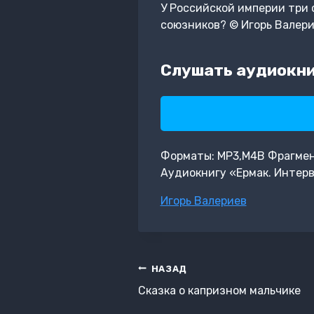
У Российской империи три 
союзников? © Игорь Валери
Слушать аудиокни
Форматы: MP3,M4B Фрагмент:
Аудиокнигу «Ермак. Интерв
Метки
Игорь Валериев
записи:
Навигация
НАЗАД
по
Сказка о капризном мальчике
записям