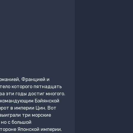
ерманией, Францией и
тело которого пятнадцать
а эти годы достиг многого.
 с командующим Бэйянской
орот в империи Цин. Вот
 выиграли три морские
 но с большой
тороне Японской империи.