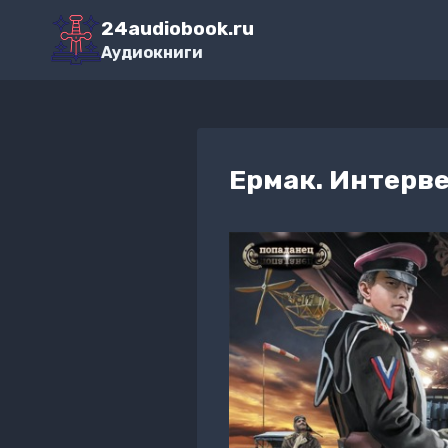
Перейти
24audiobook.ru
к
Аудиокниги
содержимому
Ермак. Интерв