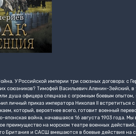
ойна. У Российской империи три союзных договора: с Г
тих союзников? Тимофей Васильевич Аленин-Зейский, в 
или душа офицера спецназа с огромным боевым опытом, з
чил личный приказ императора Николая II встретиться
аем, который, вероятнее всего, готовит военный перев
о-японская война, начавшаяся 16 августа 1903 года. Мы
ое преимущество на морском театре военных действий,
то Британия и САСШ вмешаются в боевые действия на с