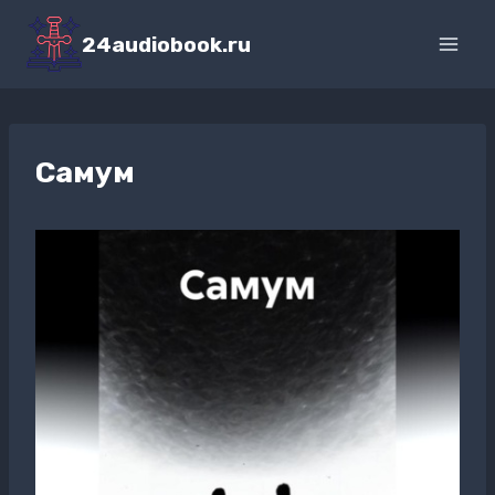
Перейти
к
24audiobook.ru
содержимому
Самум