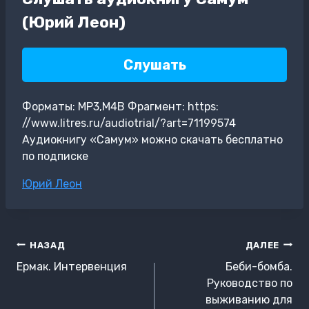
(Юрий Леон)
Слушать
Форматы: MP3,M4B Фрагмент: https:
//www.litres.ru/audiotrial/?art=71199574
Аудиокнигу «Самум» можно скачать бесплатно
по подписке
Метки
Юрий Леон
записи:
Навигация
НАЗАД
ДАЛЕЕ
по
Ермак. Интервенция
Беби-бомба.
записям
Руководство по
выживанию для