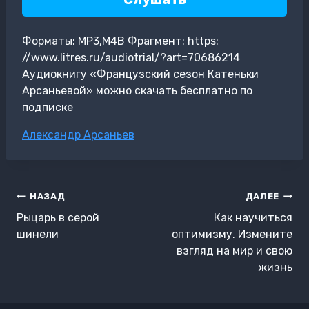
Форматы: MP3,M4B Фрагмент: https:
//www.litres.ru/audiotrial/?art=70686214
Аудиокнигу «Французский сезон Катеньки
Арсаньевой» можно скачать бесплатно по
подписке
Метки
Александр Арсаньев
записи:
Навигация
НАЗАД
ДАЛЕЕ
по
Рыцарь в серой
Как научиться
записям
шинели
оптимизму. Измените
взгляд на мир и свою
жизнь