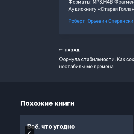
Форматы: MP3,M4B Фрагмент:
Аудиокнигу «Старая Голлан
Метки
Роберт Юрьевич Сперански
записи:
Навигация
НАЗАД
по
Формула стабильности. Как со
записям
нестабильные времена
Похожие книги
Всё, что угодно