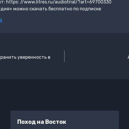
 https: //www.litres.ru/audiotrial/?art=69700330
дия» можно скачать бесплатно по подписке
й
хранить уверенность в
Поход на Восток