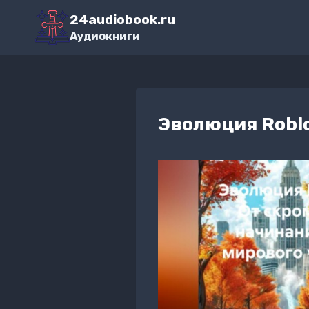
Перейти
24audiobook.ru
к
Аудиокниги
содержимому
Эволюция Roblo