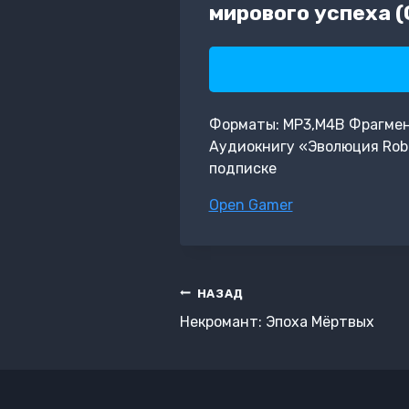
мирового успеха (
Форматы: MP3,M4B Фрагмент: 
Аудиокнигу «Эволюция Robl
подписке
Метки
Open Gamer
записи:
Навигация
НАЗАД
по
Некромант: Эпоха Мёртвых
записям