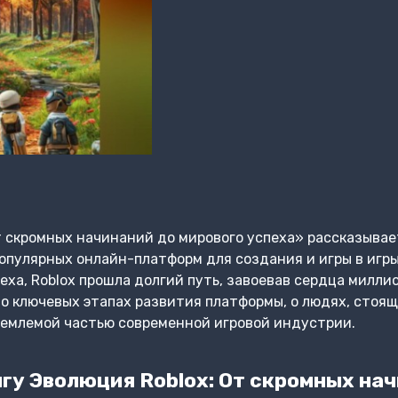
т скромных начинаний до мирового успеха» рассказыва
опулярных онлайн-платформ для создания и игры в игры 
ха, Roblox прошла долгий путь, завоевав сердца миллио
о ключевых этапах развития платформы, о людях, стоящи
тъемлемой частью современной игровой индустрии.
гу Эволюция Roblox: От скромных нач