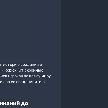
ет историю создания и
– Roblox. От скромных
нов игроков по всему миру.
х за ее созданием, и о
инаний до