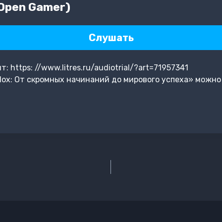
Open Gamer)
Слушать
https: //www.litres.ru/audiotrial/?art=71957341
ox: От скромных начинаний до мирового успеха» можно 