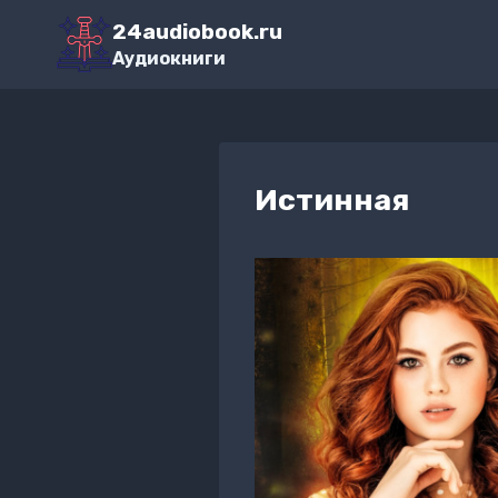
Перейти
24audiobook.ru
к
Аудиокниги
содержимому
Истинная