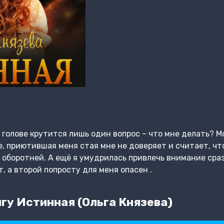
 голове крутится лишь один вопрос – что мне делать? М
, приютившая меня стая мне не доверяет и считает, что
 оборотней. А ещё я умудрилась привлечь внимание сра
, а второй попросту для меня опасен .
гу Истинная (Ольга Князева)