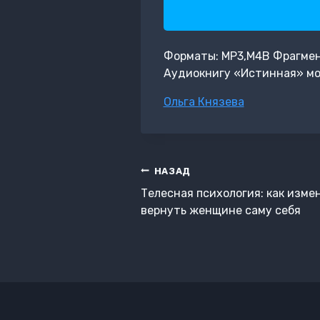
Форматы: MP3,M4B Фрагмент:
Аудиокнигу «Истинная» мо
Метки
Ольга Князева
записи:
Навигация
НАЗАД
по
Телесная психология: как изме
записям
вернуть женщине саму себя