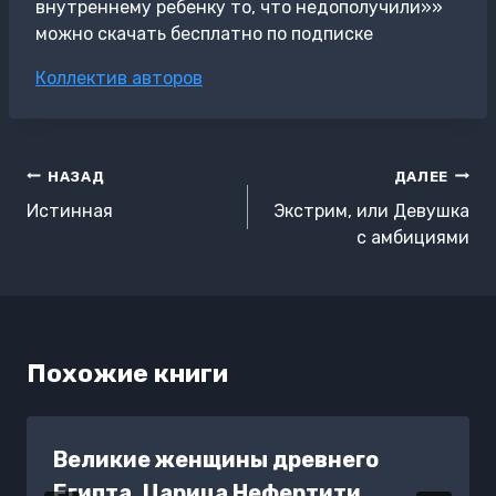
внутреннему ребенку то, что недополучили»»
можно скачать бесплатно по подписке
Метки
Коллектив авторов
записи:
Навигация
НАЗАД
ДАЛЕЕ
по
Истинная
Экстрим, или Девушка
записям
с амбициями
Похожие книги
Великие женщины древнего
Египта. Царица Нефертити