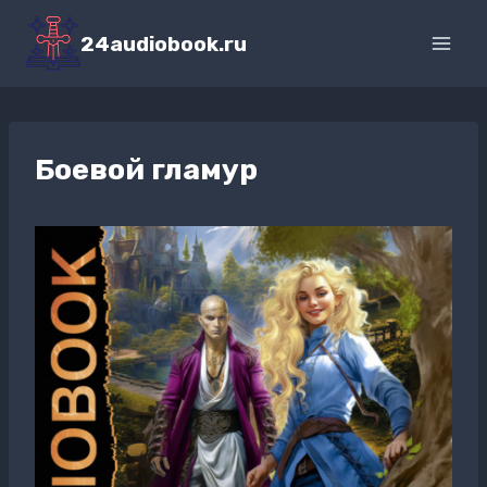
Перейти
к
24audiobook.ru
содержимому
Боевой гламур