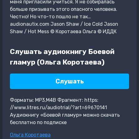
меня пригласили учиться. Я не собиралась
больше призывать этого опасного человека.
Честно! Но что-то пошло не так…
audionautix.com Jason Shaw / Ice Cold Jason
Shaw / Hot Mess © Коротаева Ольга © ИДДК
Слушать аудиокнигу Боевой
гламур (Ольга Коротаева)
Слушать
Форматы: MP3,M4B Фрагмент: https:
//www.litres.ru/audiotrial/?art=69670141
Аудиокнигу «Боевой гламур» можно скачать
бесплатно по подписке
Метки
Ольга Коротаева