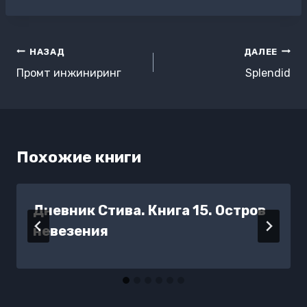
записи:
Навигация
НАЗАД
ДАЛЕЕ
по
Промт инжиниринг
Splendid
записям
Похожие книги
Дневник Стива. Книга 15. Остров
невезения