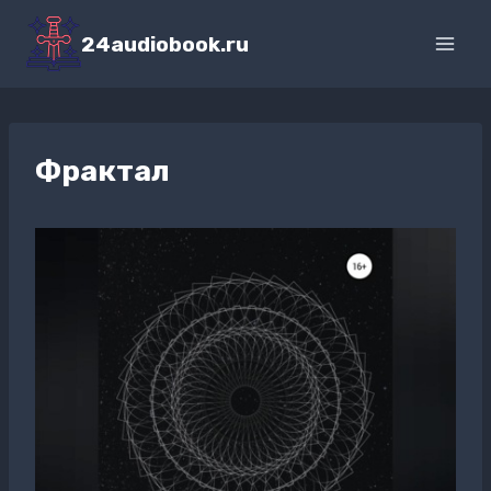
Перейти
к
24audiobook.ru
содержимому
Фрактал