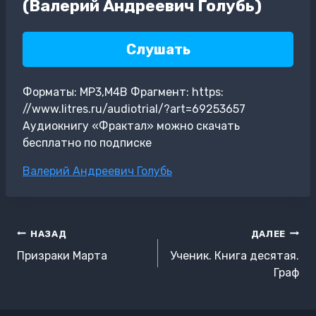
(Валерий Андреевич Голубь)
Слушать
Форматы: MP3,M4B Фрагмент: https:
//www.litres.ru/audiotrial/?art=69253657
Аудиокнигу «Фрактал» можно скачать
бесплатно по подписке
Метки
Валерий Андреевич Голубь
записи:
Навигация
НАЗАД
ДАЛЕЕ
по
Призраки Марта
Ученик. Книга десятая.
записям
Граф