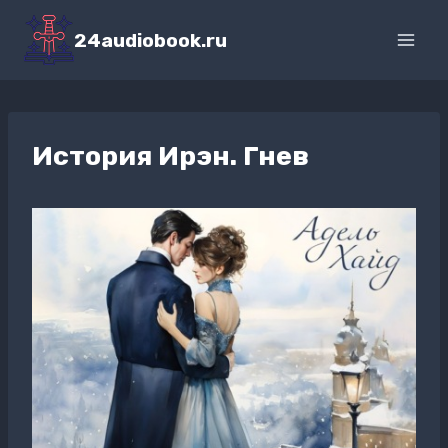
Перейти
к
24audiobook.ru
содержимому
История Ирэн. Гнев