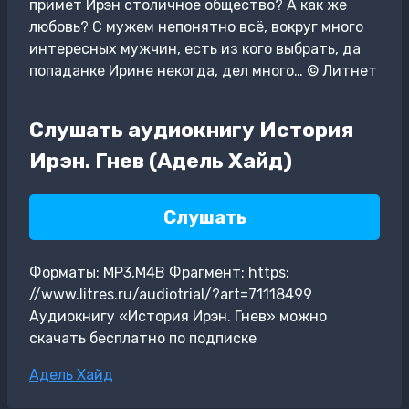
примет Ирэн столичное общество? А как же
любовь? С мужем непонятно всё, вокруг много
интересных мужчин, есть из кого выбрать, да
попаданке Ирине некогда, дел много… © Литнет
Слушать аудиокнигу История
Ирэн. Гнев (Адель Хайд)
Слушать
Форматы: MP3,M4B Фрагмент: https:
//www.litres.ru/audiotrial/?art=71118499
Аудиокнигу «История Ирэн. Гнев» можно
скачать бесплатно по подписке
Метки
Адель Хайд
записи: