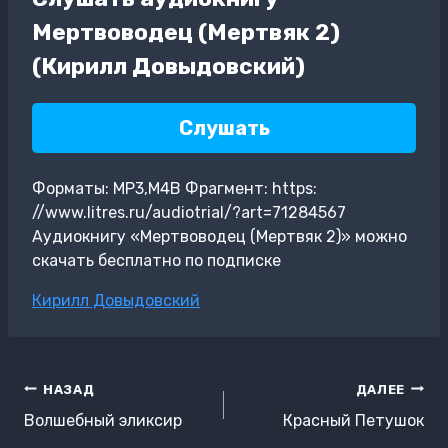
Мертвоводец (Мертвяк 2)
(Кирилл Довыдовский)
Слушать
Форматы: MP3,M4B Фрагмент: https:
//www.litres.ru/audiotrial/?art=71284567
Аудиокнигу «Мертвоводец (Мертвяк 2)» можно
скачать бесплатно по подписке
Метки
Кирилл Довыдовский
записи:
Навигация
НАЗАД
ДАЛЕЕ
по
Волшебный эликсир
Красный Петушок