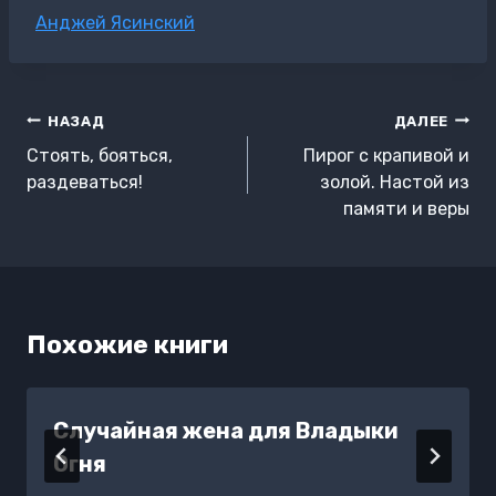
Метки
Анджей Ясинский
записи:
Навигация
НАЗАД
ДАЛЕЕ
по
Стоять, бояться,
Пирог с крапивой и
записям
раздеваться!
золой. Настой из
памяти и веры
Похожие книги
Случайная жена для Владыки
Огня