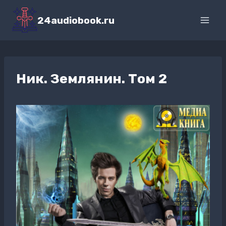
Перейти
к
24audiobook.ru
содержимому
Ник. Землянин. Том 2