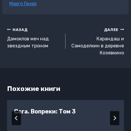
Метки
Марго Генер
записи:
Навигация
НАЗАД
ДАЛЕЕ
по
Дамоклов меч над
Карандаш и
записям
звездным троном
Самоделкин в деревне
Козявкино
Похожие книги
Сага. Вопреки: Том 3