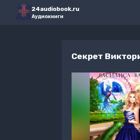
Перейти
24audiobook.ru
к
Аудиокниги
содержимому
Секрет Виктор