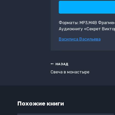
Форматы: MP3,M4B Фрагмент: 
Аудиокнигу «Секрет Виктор
Метки
Василиса Васильева
записи:
Навигация
НАЗАД
по
Свеча в монастыре
записям
Похожие книги