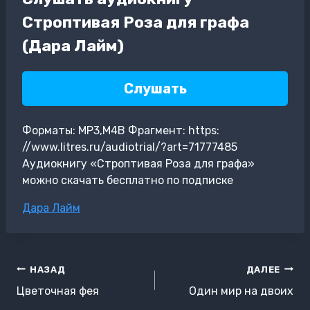
Строптивая Роза для графа
(Дара Лайм)
Слушать
Форматы: MP3,M4B Фрагмент: https:
//www.litres.ru/audiotrial/?art=71777485
Аудиокнигу «Строптивая Роза для графа»
можно скачать бесплатно по подписке
Метки
Дара Лайм
записи:
Навигация
НАЗАД
ДАЛЕЕ
по
Цветочная фея
Один мир на двоих