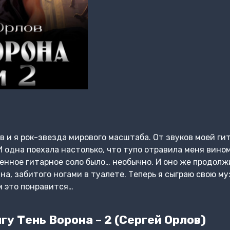
в и я рок-звезда мирового масштаба. От звуков моей ги
И одна поехала настолько, что тупо отравила меня вино
нное гитарное соло было… необычно. И оно же продолжил
ана, забитого ногами в туалете. Теперь я сыграю свою м
им это понравится…
у Тень Ворона – 2 (Сергей Орлов)