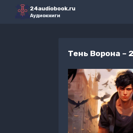
Перейти
24audiobook.ru
к
Аудиокниги
содержимому
Тень Ворона – 