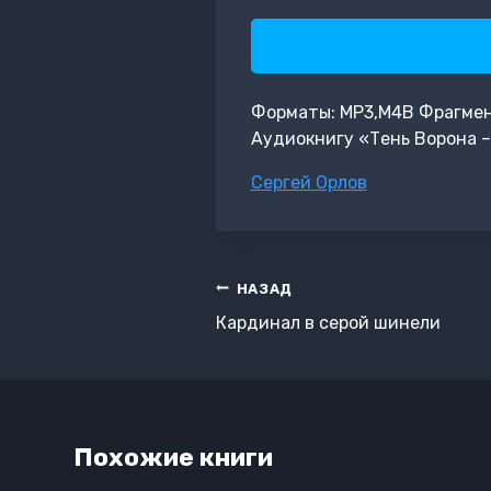
Форматы: MP3,M4B Фрагмент:
Аудиокнигу «Тень Ворона –
Метки
Сергей Орлов
записи:
Навигация
НАЗАД
по
Кардинал в серой шинели
записям
Похожие книги