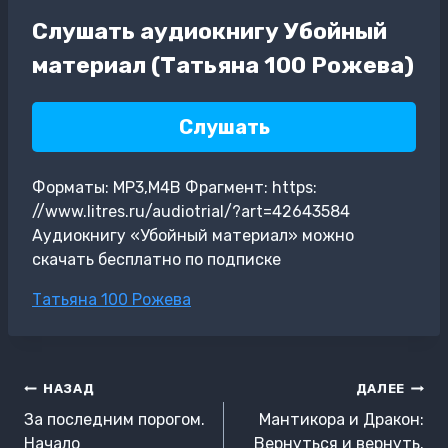
Слушать аудиокнигу Убойный
материал (Татьяна 100 Рожева)
Слушать
Форматы: MP3,M4B Фрагмент: https:
//www.litres.ru/audiotrial/?art=42643584
Аудиокнигу «Убойный материал» можно
скачать бесплатно по подписке
Метки
Татьяна 100 Рожева
записи:
Навигация
НАЗАД
ДАЛЕЕ
по
За последним порогом.
Мантикора и Дракон:
Начало
Вернуться и вернуть.