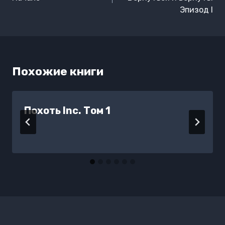
записям
Эпизод I
Похожие книги
Похоть Inc. Том 1