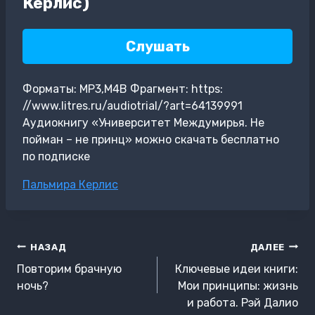
Керлис)
Слушать
Форматы: MP3,M4B Фрагмент: https:
//www.litres.ru/audiotrial/?art=64139991
Аудиокнигу «Университет Междумирья. Не
пойман – не принц» можно скачать бесплатно
по подписке
Метки
Пальмира Керлис
записи:
Навигация
НАЗАД
ДАЛЕЕ
по
Повторим брачную
Ключевые идеи книги:
записям
ночь?
Мои принципы: жизнь
и работа. Рэй Далио