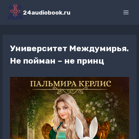
Перейти
к
24audiobook.ru
содержимому
Университет Междумирья.
Не пойман – не принц