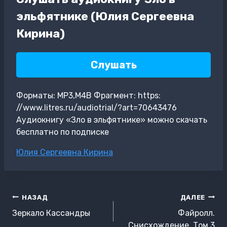
эльфятнике (Юлия Сергеевна
Кирина)
Слушать
Форматы: MP3,M4B Фрагмент: https:
//www.litres.ru/audiotrial/?art=70643476
Аудиокнигу «Зло в эльфятнике» можно скачать
бесплатно по подписке
Метки
Юлия Сергеевна Кирина
записи:
Навигация
НАЗАД
ДАЛЕЕ
по
Зеркало Кассандры
Файролл.
Снисхождение. Том 3