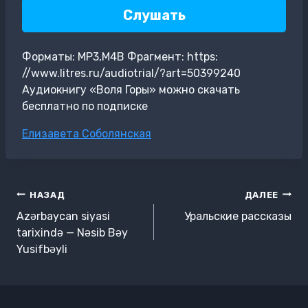
Слушать
Форматы: MP3,M4B Фрагмент: https:
//www.litres.ru/audiotrial/?art=50399240
Аудиокнигу «Воля Горы» можно скачать
бесплатно по подписке
Метки
Елизавета Соболянская
записи:
Навигация
НАЗАД
ДАЛЕЕ
по
Azərbaycan siyasi
Уральские рассказы
записям
tarixində — Nəsib Bəy
Yusifbəyli