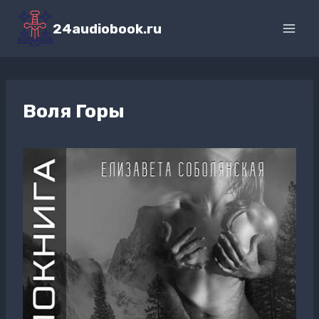
Перейти
к
24audiobook.ru
содержимому
Воля Горы