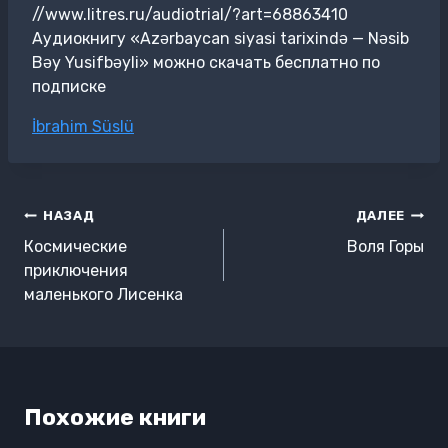
//www.litres.ru/audiotrial/?art=68863410
Аудиокнигу «Azərbaycan siyasi tarixində — Nəsib
Bəy Yusifbəyli» можно скачать бесплатно по
подписке
Метки
İbrahim Süslü
записи:
Навигация
НАЗАД
ДАЛЕЕ
по
Космические
Воля Горы
записям
приключения
маленького Лисенка
Похожие книги