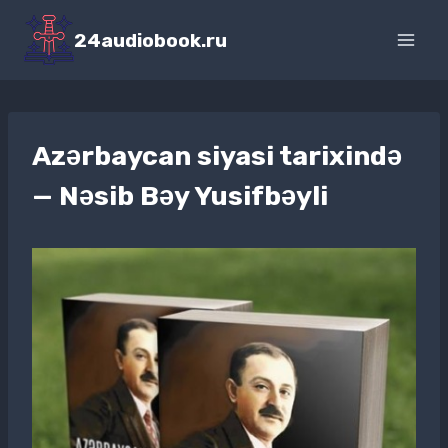
Перейти
к
24audiobook.ru
содержимому
Azərbaycan siyasi tarixində
— Nəsib Bəy Yusifbəyli