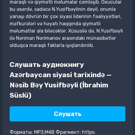
maraqlı və qiymətli məlumalar cəmləşib. Oxucular
bu əsərdə, sadəcə N.Yusifbəylinin deyil, onunla
yanaşı dövrün bir çox siyasi liderinin fəaliyyətləri,
məfkurələri və həyatı haqqında qiymətli
məlumatlar ala biləcəklər. Xüsusilə də, N.Yusifbəyli
ilə Nəriman Nərimanov arasındakı münasibətlər
olduqca maraqlı faklarla işıqlandırılıb.
Слушать аудиокнигу
Azərbaycan siyasi tarixində —
Nəsib Bəy Yusifbəyli (İbrahim
Süslü)
Слушать
Форматы: MP3,M4B Фрагмент: https: