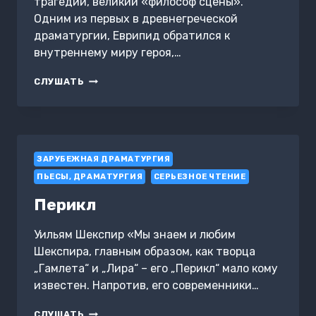
трагедии, великий «философ сцены».
Одним из первых в древнегреческой
драматургии, Еврипид обратился к
внутреннему миру героя,…
МЕДЕЯ.
СЛУШАТЬ
ИППОЛИТ.
ВАКХАНКИ
ЗАРУБЕЖНАЯ ДРАМАТУРГИЯ
ПЬЕСЫ, ДРАМАТУРГИЯ
СЕРЬЕЗНОЕ ЧТЕНИЕ
Перикл
Уильям Шекспир «Мы знаем и любим
Шекспира, главным образом, как творца
„Гамлета“ и „Лира“ – его „Перикл“ мало кому
известен. Напротив, его современники…
ПЕРИКЛ
СЛУШАТЬ