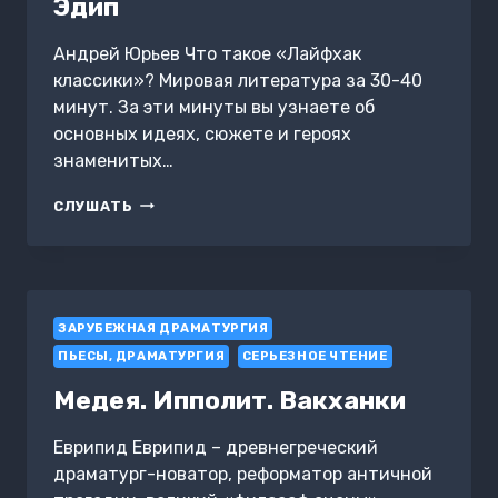
Эдип
Андрей Юрьев Что такое «Лайфхак
классики»? Мировая литература за 30-40
минут. За эти минуты вы узнаете об
основных идеях, сюжете и героях
знаменитых…
ЛАЙФХАК
СЛУШАТЬ
КЛАССИКИ.
ЦАРЬ
ЭДИП
ЗАРУБЕЖНАЯ ДРАМАТУРГИЯ
ПЬЕСЫ, ДРАМАТУРГИЯ
СЕРЬЕЗНОЕ ЧТЕНИЕ
Медея. Ипполит. Вакханки
Еврипид Еврипид – древнегреческий
драматург-новатор, реформатор античной