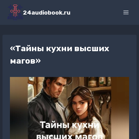
Перейти
к
24audiobook.ru
содержимому
«Тайны кухни высших
магов»