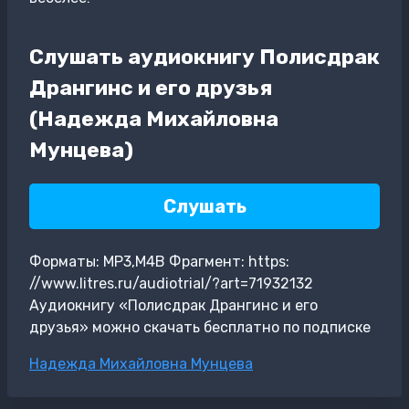
Слушать аудиокнигу Полисдрак
Дрангинс и его друзья
(Надежда Михайловна
Мунцева)
Слушать
Форматы: MP3,M4B Фрагмент: https:
//www.litres.ru/audiotrial/?art=71932132
Аудиокнигу «Полисдрак Дрангинс и его
друзья» можно скачать бесплатно по подписке
Метки
Надежда Михайловна Мунцева
записи: