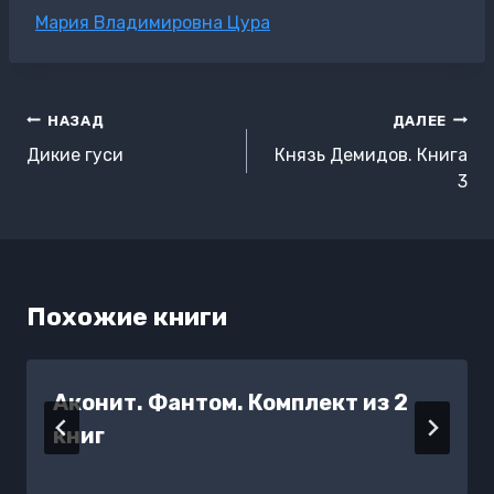
Метки
Мария Владимировна Цура
записи:
Навигация
НАЗАД
ДАЛЕЕ
по
Дикие гуси
Князь Демидов. Книга
записям
3
Похожие книги
Аконит. Фантом. Комплект из 2
книг