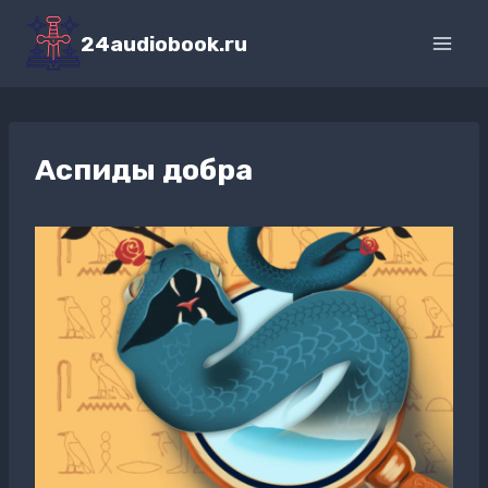
Перейти
к
24audiobook.ru
содержимому
Аспиды добра