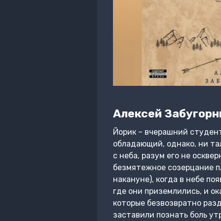
Алексей Забугор
Йорик – вчерашний студент,
обладающий, однако, ни та
с неба, разум его не оскве
безмятежное созерцание пл
накануне), когда в небе по
где они приземлились, и о
которые безвозвратно разд
заставили познать боль ут