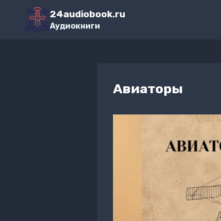
Перейти
24audiobook.ru
к
Аудиокниги
содержимому
Авиаторы