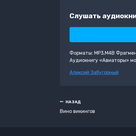
Слушать аудиокни
Форматы: MP3,M4B Фрагмент: 
Аудиокнигу «Авиаторы» мо
Метки
Алексей Забугорный
записи:
Навигация
НАЗАД
по
Вино викингов
записям