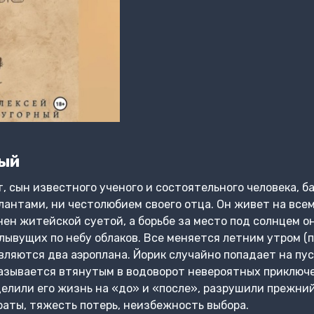
ный
 сын известного ученого и состоятельного человека, ба
лантами, ни честолюбием своего отца. Он живет на всем
рнен житейской суетой, а борьбе за место под солнцем 
ывущих по небу облаков. Все меняется летним утром (п
являются два аэроплана. Йорик случайно попадает на пус
казывается втянутым в водоворот невероятных приключе
елили его жизнь на «до» и «после», разрушили прежни
раты, тяжесть потерь, неизбежность выбора.