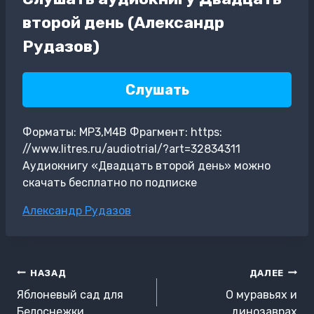
второй день (Александр
Рудазов)
Слушать
Форматы: MP3,M4B Фрагмент: https:
//www.litres.ru/audiotrial/?art=32834311
Аудиокнигу «Двадцать второй день» можно
скачать бесплатно по подписке
Метки
Александр Рудазов
записи:
Навигация
НАЗАД
ДАЛЕЕ
по
Яблоневый сад для
О муравьях и
Белоснежки
динозаврах