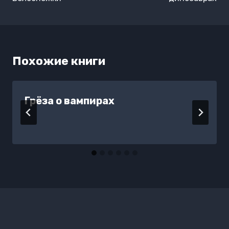
записям
Похожие книги
Грёза о вампирах