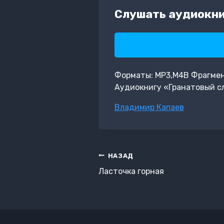
Слушать аудиокни
Форматы: MP3,M4B Фрагмент:
Аудиокнигу «Гранатовый с
Метки
Владимир Капаев
записи:
Навигация
НАЗАД
по
Ласточка горная
записям