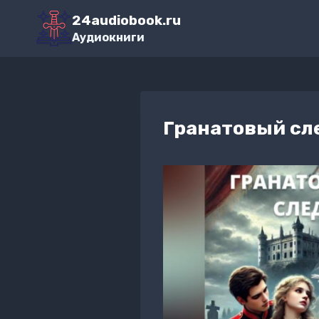
Перейти
24audiobook.ru
к
Аудиокниги
содержимому
Гранатовый сл