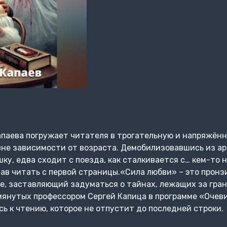
паева погружает читателя в трогательную и напряжённ
вне зависимости от возраста. Демобилизовавшись из ар
ку, едва сходит с поезда, как сталкивается с… кем-то
чав читать с первой страницы.«Сила любви» – это пронз
е, заставляющий задуматься о тайнах, лежащих за гра
мянутых профессором Сергей Капица в программе «Очев
ь к чтению, которое не отпустит до последней строки.